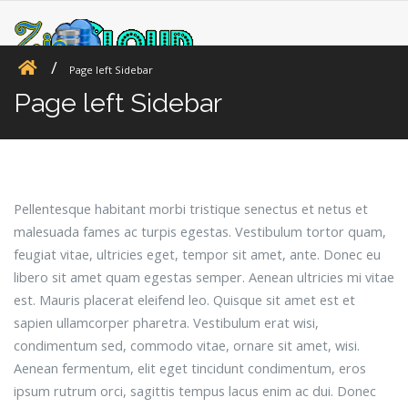
Page left Sidebar
Page left Sidebar
Pellentesque habitant morbi tristique senectus et netus et
malesuada fames ac turpis egestas. Vestibulum tortor quam,
feugiat vitae, ultricies eget, tempor sit amet, ante. Donec eu
libero sit amet quam egestas semper. Aenean ultricies mi vitae
est. Mauris placerat eleifend leo. Quisque sit amet est et
sapien ullamcorper pharetra. Vestibulum erat wisi,
condimentum sed, commodo vitae, ornare sit amet, wisi.
Aenean fermentum, elit eget tincidunt condimentum, eros
ipsum rutrum orci, sagittis tempus lacus enim ac dui. Donec